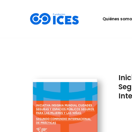
Saltar
Quiénes somo
al
contenido
Ini
Seg
Int