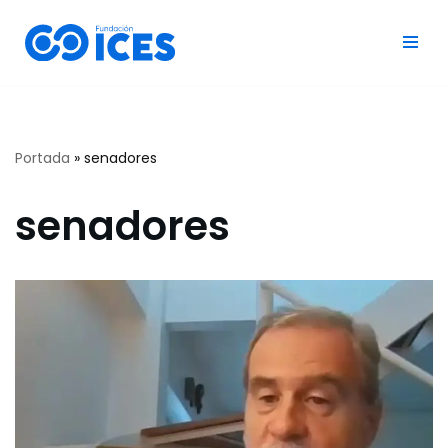
Saltar
al
contenido
Portada
»
senadores
senadores